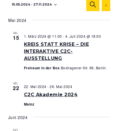
Veranstaltu
Veranst
15.05.2024
 - 
27.11.2024
SUCHE
Ansicht
LISTE
Suche
Navigat
Datum
und
Mai 2024
wählen.
Ansichten,
MI.
Navigation
1. März 2024 @ 11:00
-
4. Juli 2024 @ 18:00
15
KREIS STATT KRISE – DIE
INTERAKTIVE C2C-
AUSSTELLUNG
Freiraum in der Box
Boxhagener Str. 96, Berlin
MI.
22. Mai 2024
-
26. Mai 2024
22
C2C Akademie 2024
Mainz
Juni 2024
DO.