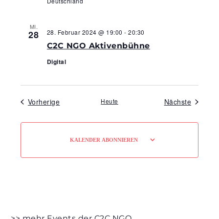
Deutschland
MI.
28. Februar 2024 @ 19:00
-
20:30
28
C2C NGO Aktivenbühne
Digital
Veranstaltungen
Veranst
Vorherige
Heute
Nächste
KALENDER ABONNIEREN
>> mehr Events der C2C NGO