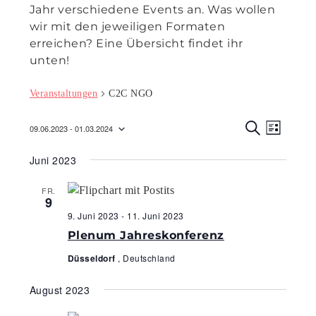
Jahr verschiedene Events an. Was wollen
wir mit den jeweiligen Formaten
erreichen? Eine Übersicht findet ihr
unten!
Veranstaltungen
C2C NGO
Veranst
Veran
09.06.2023
 - 
01.03.2024
L
Ansic
S
Suche
Datum
I
U
Navig
Juni 2023
S
C
wählen.
und
T
H
E
E
Ansicht
FR.
9
Navigat
9. Juni 2023
-
11. Juni 2023
Plenum Jahreskonferenz
Düsseldorf
, Deutschland
August 2023