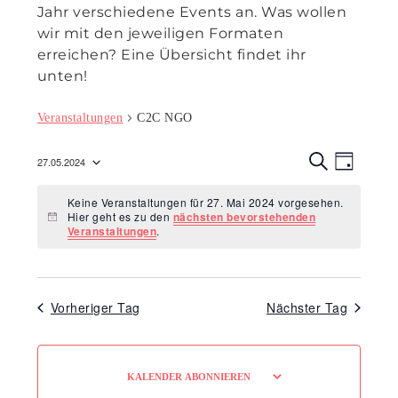
Jahr verschiedene Events an. Was wollen
wir mit den jeweiligen Formaten
erreichen? Eine Übersicht findet ihr
unten!
Veranstaltungen
C2C NGO
Veranst
Veran
27.05.2024
T
Ansic
S
Suche
Datum
A
U
Navig
Keine Veranstaltungen für 27. Mai 2024 vorgesehen.
G
C
wählen.
und
Hier geht es zu den
nächsten bevorstehenden
H
Hinweis
Veranstaltungen
.
E
Ansicht
Navigat
Vorheriger Tag
Nächster Tag
KALENDER ABONNIEREN